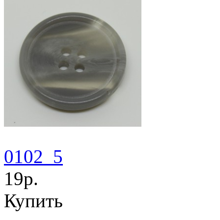
0102_5
19р.
Купить