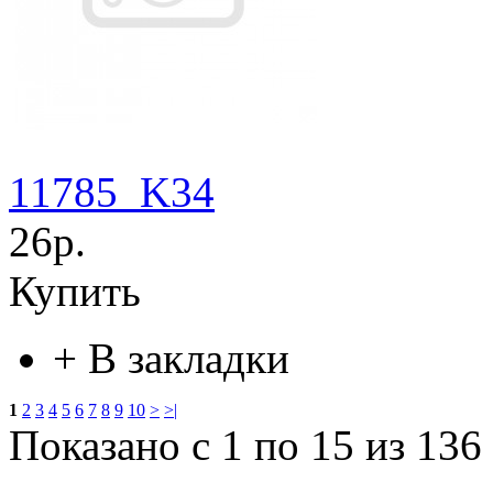
11785_K34
26р.
Купить
+
В закладки
1
2
3
4
5
6
7
8
9
10
>
>|
Показано с 1 по 15 из 136