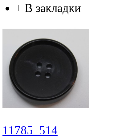
+
В закладки
11785_514